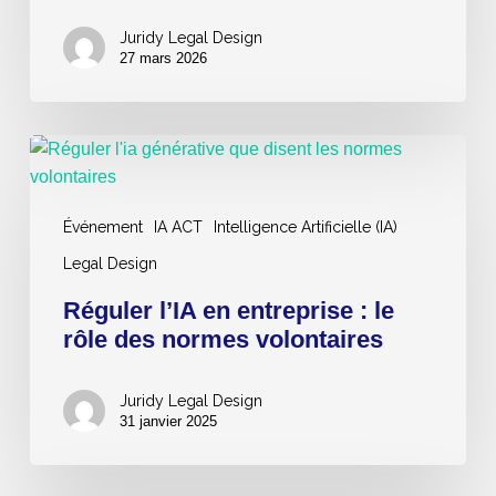
des
cas
Juridy Legal Design
d’usage
27 mars 2026
concrets
et
leur
Réguler
impact
l’IA
en
Événement
IA ACT
Intelligence Artificielle (IA)
entreprise
:
Legal Design
le
Réguler l’IA en entreprise : le
rôle
rôle des normes volontaires
des
normes
volontaires
Juridy Legal Design
31 janvier 2025