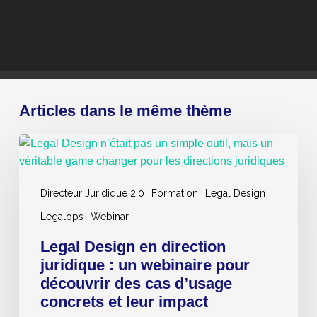
Articles dans le même thème
Legal
Design
en
Directeur Juridique 2.0
Formation
Legal Design
direction
juridique
Legalops
Webinar
:
Legal Design en direction
un
juridique : un webinaire pour
webinaire
découvrir des cas d’usage
pour
concrets et leur impact
découvrir