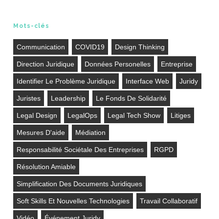
Mots-clés
Communication
COVID19
Design Thinking
Direction Juridique
Données Personelles
Entreprise
Identifier Le Problème Juridique
Interface Web
Juridy
Juristes
Leadership
Le Fonds De Solidarité
Legal Design
LegalOps
Legal Tech Show
Litiges
Mesures D'aide
Médiation
Responsabilité Sociétale Des Entreprises
RGPD
Résolution Amiable
Simplification Des Documents Juridiques
Soft Skills Et Nouvelles Technologies
Travail Collaboratif
Vidéo
Événement Juridy