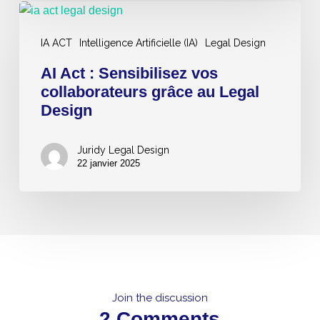
AI
Act
IA ACT
Intelligence Artificielle (IA)
Legal Design
:
Sensibilisez
AI Act : Sensibilisez vos
vos
collaborateurs grâce au Legal
collaborateurs
Design
grâce
au
Juridy Legal Design
Legal
22 janvier 2025
Design
Join the discussion
2 Comments