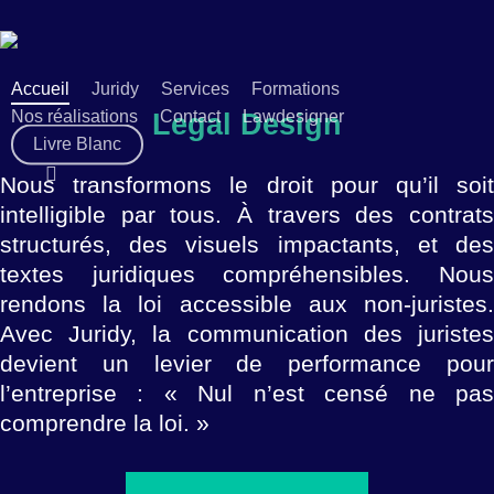
Skip
to
main
Accueil
Juridy
Services
Formations
content
Legal Design
Nos réalisations
Contact
Lawdesigner
Livre Blanc
search
Nous transformons le droit pour qu’il soit
intelligible par tous. À travers des contrats
structurés, des visuels impactants, et des
textes juridiques compréhensibles. Nous
rendons la loi accessible aux non-juristes.
Avec Juridy, la communication des juristes
devient un levier de performance pour
l’entreprise : « Nul n’est censé ne pas
comprendre la loi. »