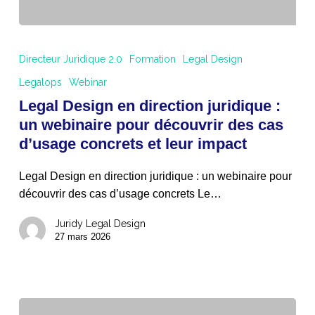
Legal
Design
Directeur Juridique 2.0
Formation
Legal Design
en
Legalops
Webinar
direction
Legal Design en direction juridique :
juridique
:
un webinaire pour découvrir des cas
un
d’usage concrets et leur impact
webinaire
pour
Legal Design en direction juridique : un webinaire pour
découvrir
découvrir des cas d’usage concrets Le…
des
Juridy Legal Design
cas
27 mars 2026
d’usage
concrets
et
leur
impact