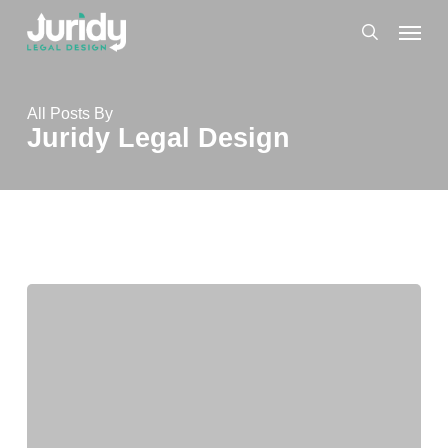
Skip
Menu
to
search
main
content
All Posts By
Juridy Legal Design