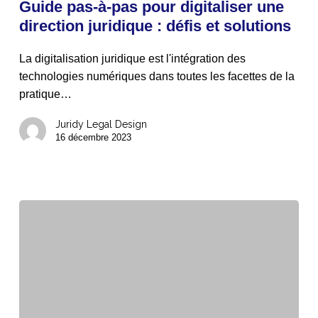
Guide pas-à-pas pour digitaliser une
pas
direction juridique : défis et solutions
pour
digitaliser
La digitalisation juridique est l'intégration des
une
technologies numériques dans toutes les facettes de la
direction
pratique…
juridique
:
Juridy Legal Design
défis
16 décembre 2023
et
solutions