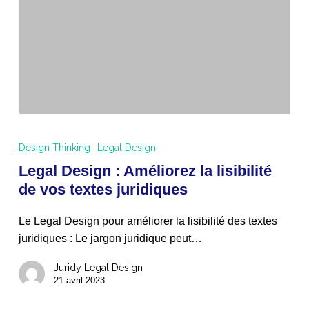
Legal
Design
Design Thinking
Legal Design
:
Legal Design : Améliorez la lisibilité
Améliorez
de vos textes juridiques
la
lisibilité
Le Legal Design pour améliorer la lisibilité des textes
de
juridiques : Le jargon juridique peut…
vos
textes
Juridy Legal Design
juridiques
21 avril 2023