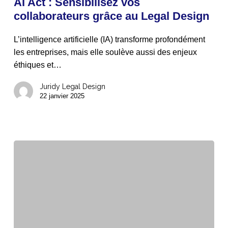
AI Act : Sensibilisez vos
Sensibilisez
collaborateurs grâce au Legal Design
vos
collaborateurs
L’intelligence artificielle (IA) transforme profondément
grâce
les entreprises, mais elle soulève aussi des enjeux
au
éthiques et…
Legal
Design
Juridy Legal Design
22 janvier 2025