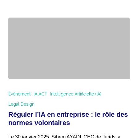
long
Réguler
l’IA
Événement
IA ACT
Intelligence Artificielle (IA)
en
Legal Design
entreprise
Réguler l’IA en entreprise : le rôle des
:
le
normes volontaires
rôle
des
Le 30 janvier 2025, Sihem AYADI, CEO de Juridy, a