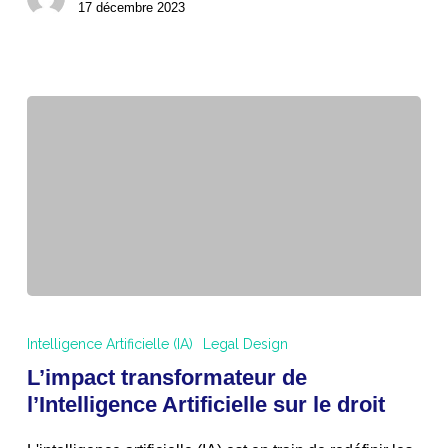
17 décembre 2023
L’impact
transformateur
Intelligence Artificielle (IA)
Legal Design
de
L’impact transformateur de
l’Intelligence
l’Intelligence Artificielle sur le droit
Artificielle
sur