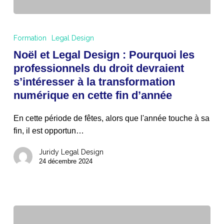
Noël
et
Formation
Legal Design
Legal
Noël et Legal Design : Pourquoi les
Design
professionnels du droit devraient
:
s’intéresser à la transformation
Pourquoi
numérique en cette fin d’année
les
professionnels
En cette période de fêtes, alors que l'année touche à sa
du
fin, il est opportun…
droit
devraient
Juridy Legal Design
s’intéresser
24 décembre 2024
à
la
transformation
numérique
en