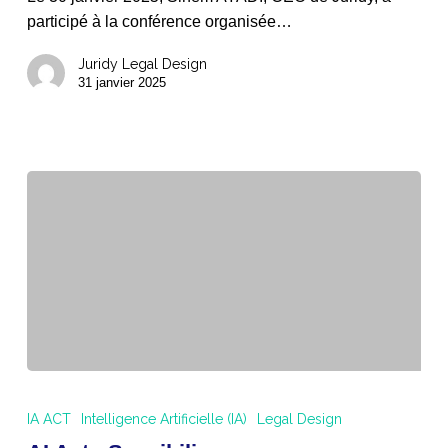
normes
participé à la conférence organisée…
volontaires
Juridy Legal Design
31 janvier 2025
AI
Act
IA ACT
Intelligence Artificielle (IA)
Legal Design
: