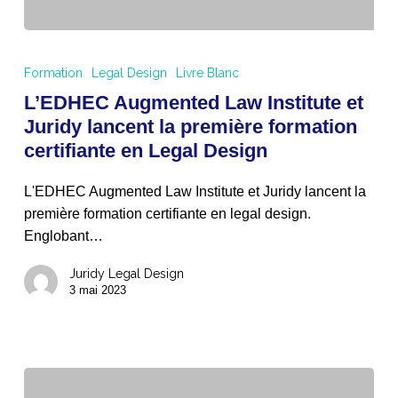
L’EDHEC
Augmented
Formation
Legal Design
Livre Blanc
Law
L’EDHEC Augmented Law Institute et
Institute
Juridy lancent la première formation
et
certifiante en Legal Design
Juridy
lancent
L'EDHEC Augmented Law Institute et Juridy lancent la
la
première formation certifiante en legal design.
première
Englobant…
formation
certifiante
Juridy Legal Design
en
3 mai 2023
Legal
Design