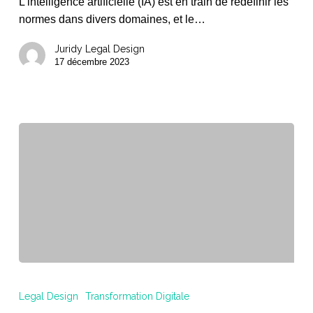
L'intelligence artificielle (IA) est en train de redéfinir les
le
normes dans divers domaines, et le…
droit
Juridy Legal Design
17 décembre 2023
Guide
pas-
Legal Design
Transformation Digitale
à-