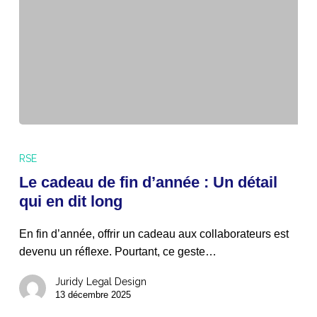
Le
cadeau
RSE
de
Le cadeau de fin d’année : Un détail
fin
qui en dit long
d’année
:
En fin d’année, offrir un cadeau aux collaborateurs est
Un
devenu un réflexe. Pourtant, ce geste…
détail
qui
Juridy Legal Design
en
13 décembre 2025
dit