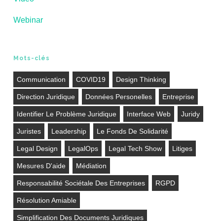
Webinar
Mots-clés
Communication
COVID19
Design Thinking
Direction Juridique
Données Personelles
Entreprise
Identifier Le Problème Juridique
Interface Web
Juridy
Juristes
Leadership
Le Fonds De Solidarité
Legal Design
LegalOps
Legal Tech Show
Litiges
Mesures D'aide
Médiation
Responsabilité Sociétale Des Entreprises
RGPD
Résolution Amiable
Simplification Des Documents Juridiques