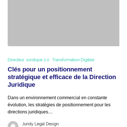
cette
fin
d’année
Clés
pour
Directeur Juridique 2.0
Transformation Digitale
un
Clés pour un positionnement
positionnement
stratégique et efficace de la Direction
stratégique
Juridique
et
efficace
Dans un environnement commercial en constante
de
évolution, les stratégies de positionnement pour les
la
directions juridiques…
Direction
Juridique
Juridy Legal Design