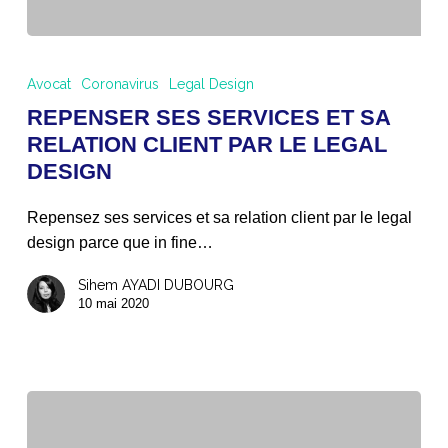
REPENSER
SES
Avocat
Coronavirus
Legal Design
SERVICES
REPENSER SES SERVICES ET SA
ET
RELATION CLIENT PAR LE LEGAL
SA
DESIGN
RELATION
CLIENT
Repensez ses services et sa relation client par le legal
PAR
design parce que in fine…
LE
LEGAL
Sihem AYADI DUBOURG
DESIGN
10 mai 2020