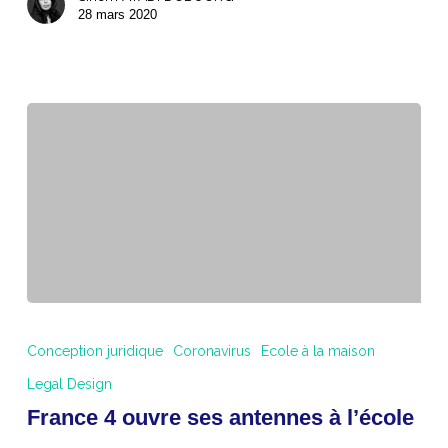
28 mars 2020
France
4
Conception juridique
Coronavirus
Ecole à la maison
ouvre
Legal Design
ses
France 4 ouvre ses antennes à l’école
antennes
à