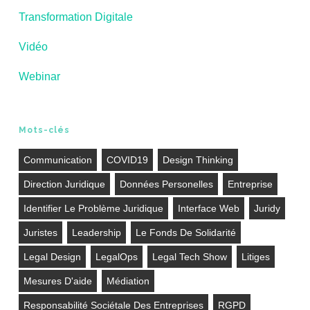
Transformation Digitale
Vidéo
Webinar
Mots-clés
Communication
COVID19
Design Thinking
Direction Juridique
Données Personelles
Entreprise
Identifier Le Problème Juridique
Interface Web
Juridy
Juristes
Leadership
Le Fonds De Solidarité
Legal Design
LegalOps
Legal Tech Show
Litiges
Mesures D'aide
Médiation
Responsabilité Sociétale Des Entreprises
RGPD