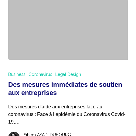
Des
mesures
Business
Coronavirus
Legal Design
immédiates
Des mesures immédiates de soutien
de
aux entreprises
soutien
aux
Des mesures d'aide aux entreprises face au
entreprises
coronavirus : Face à l’épidémie du Coronavirus Covid-
19,…
Sihem AYADI DUBOURG