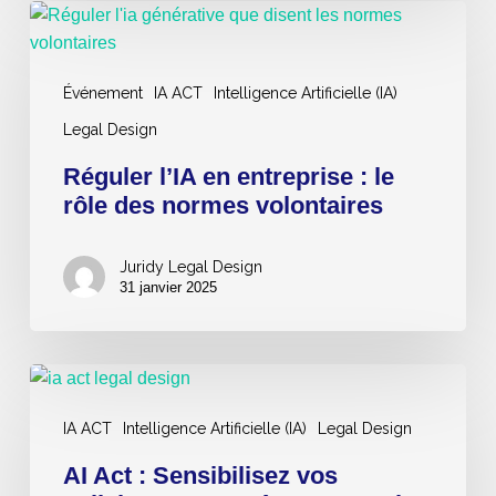
leur
Réguler
impact
l’IA
en
Événement
IA ACT
Intelligence Artificielle (IA)
entreprise
:
Legal Design
le
Réguler l’IA en entreprise : le
rôle
rôle des normes volontaires
des
normes
volontaires
Juridy Legal Design
31 janvier 2025
AI
Act
IA ACT
Intelligence Artificielle (IA)
Legal Design
:
Sensibilisez
AI Act : Sensibilisez vos
vos