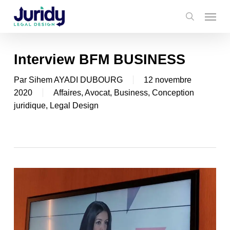
Skip
Menu
to
search
main
content
Interview BFM BUSINESS
Par
Sihem AYADI DUBOURG
12 novembre
2020
Affaires
,
Avocat
,
Business
,
Conception
juridique
,
Legal Design