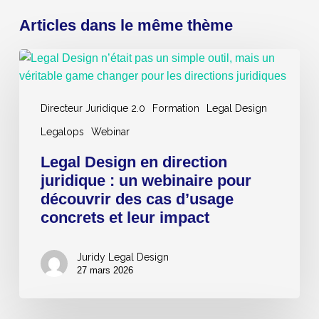
Articles dans le même thème
Legal
Design
en
Directeur Juridique 2.0
Formation
Legal Design
direction
juridique
Legalops
Webinar
:
Legal Design en direction
un
juridique : un webinaire pour
webinaire
découvrir des cas d’usage
pour
concrets et leur impact
découvrir
des
cas
Juridy Legal Design
d’usage
27 mars 2026
concrets
et