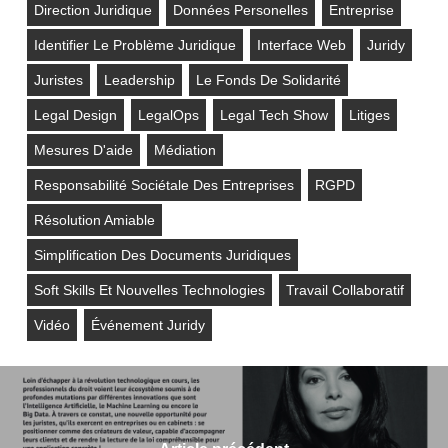
Direction Juridique
Données Personelles
Entreprise
Identifier Le Problème Juridique
Interface Web
Juridy
Juristes
Leadership
Le Fonds De Solidarité
Legal Design
LegalOps
Legal Tech Show
Litiges
Mesures D'aide
Médiation
Responsabilité Sociétale Des Entreprises
RGPD
Résolution Amiable
Simplification Des Documents Juridiques
Soft Skills Et Nouvelles Technologies
Travail Collaboratif
Vidéo
Événement Juridy