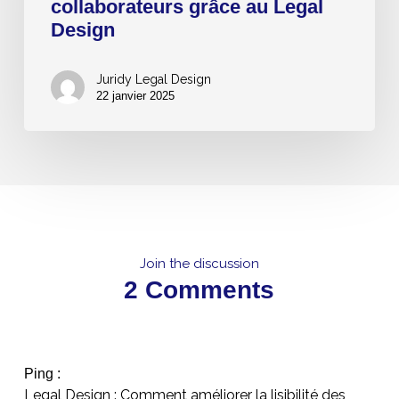
collaborateurs grâce au Legal
collaborateurs
Design
grâce
au
Juridy Legal Design
Legal
22 janvier 2025
Design
Join the discussion
2 Comments
Ping :
Legal Design : Comment améliorer la lisibilité des