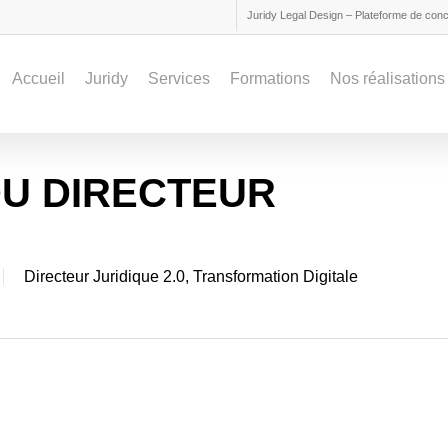
Juridy Legal Design – Plateforme de conce
Accueil
Juridy
Services
Formations
Nos réalisations
DU DIRECTEUR
Directeur Juridique 2.0
,
Transformation Digitale