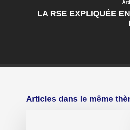
Art
LA RSE EXPLIQUÉE E
Articles dans le même th
Legal
Design
en