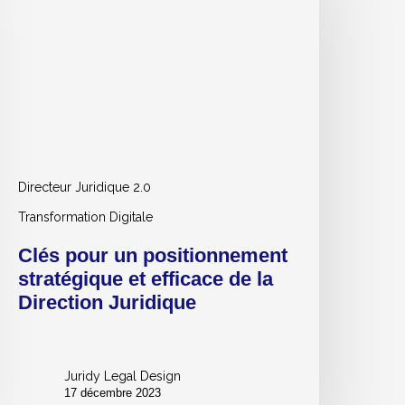
ositionnement
tratégique
t
fficace
e
a
irection
uridique
Directeur Juridique 2.0
Transformation Digitale
Clés pour un positionnement
stratégique et efficace de la
Direction Juridique
Juridy Legal Design
17 décembre 2023