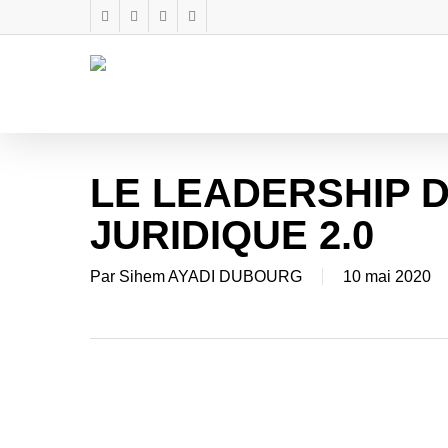
Skip
twitter
facebook
linkedin
instagram
to
main
content
LE LEADERSHIP 
JURIDIQUE 2.0
Par
Sihem AYADI DUBOURG
10 mai 2020