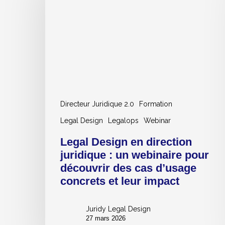
direction
juridique
:
un
webinaire
pour
découvrir
des
Directeur Juridique 2.0
Formation
cas
Legal Design
Legalops
Webinar
d’usage
concrets
Legal Design en direction
et
juridique : un webinaire pour
leur
découvrir des cas d’usage
impact
concrets et leur impact
Juridy Legal Design
27 mars 2026