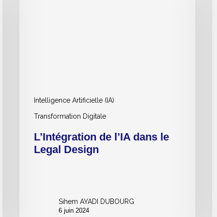
dans
p
le
s
Legal
e
Design
e
d
l
D
J
Intelligence Artificielle (IA)
Transformation Digitale
L’Intégration de l’IA dans le
Legal Design
Sihem AYADI DUBOURG
6 juin 2024