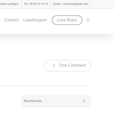
ption juridique
Tel : 06 66 73 76 74
Email : contact(at)juridy.com
search
Contact
Lawdesigner
Livre Blanc
One Comment