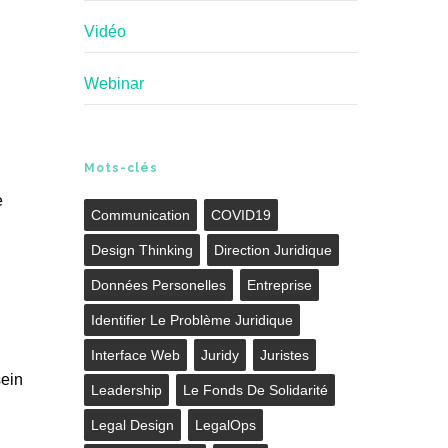
Vidéo
Webinar
Mots-clés
e
Communication
COVID19
Design Thinking
Direction Juridique
Données Personelles
Entreprise
Identifier Le Problème Juridique
Interface Web
Juridy
Juristes
sein
Leadership
Le Fonds De Solidarité
Legal Design
LegalOps