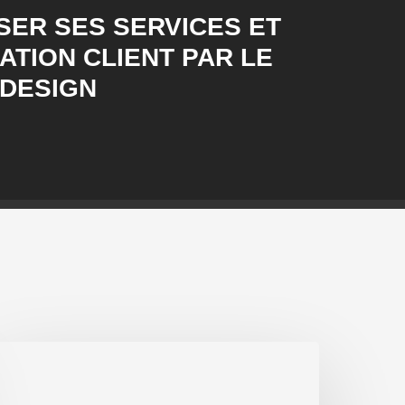
SER SES SERVICES ET
ATION CLIENT PAR LE
 DESIGN
lés
our
n