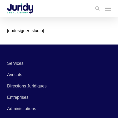
Skip
Menu
to
search
main
content
[nbdesigner_studio]
Services
Avocats
Directions Juridiques
Entreprises
Administrations