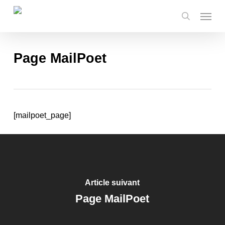
Skip
Menu
to
search
main
content
Page MailPoet
[mailpoet_page]
Article suivant
Page MailPoet